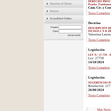
DERECHO PROCESA
Atención al Cliente
Prueba. Fundament
Cám. Civ. y Com
Autores
Texto Completo
Actualidad Online
Doctrina
Usuario
DESCRIPCIÓN D
INCISOS L Y K DE
Clave
Valentina Latzin
Texto Completo
Legislación
LEY N.° 27.759 -
Ley: 27759
14/10/2024
Texto Completo
Legislación
SUGERENCIAS P
Resolución: 21
26/08/2024
Texto Completo
Más Notic