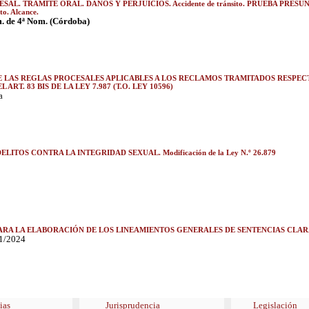
L. TRÁMITE ORAL. DAÑOS Y PERJUICIOS. Accidente de tránsito. PRUEBA PRESUNCION
o. Alcance.
. de 4ª Nom. (Córdoba)
E LAS REGLAS PROCESALES APLICABLES A LOS RECLAMOS TRAMITADOS RESPECT
L ART. 83 BIS DE LA LEY 7.987 (T.O. LEY 10596)
a
 DELITOS CONTRA LA INTEGRIDAD SEXUAL. Modificación de la Ley N.º 26.879
ARA LA ELABORACIÓN DE LOS LINEAMIENTOS GENERALES DE SENTENCIAS CLAR
71/2024
ias
Jurisprudencia
Legislación