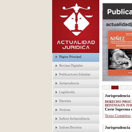
Página Principal
Revistas Digitales
Publicaciones Editadas
Jurisprudencia
Legislación
Jurisprudencia
Doctrina
DERECHO PROCESA
DEFENSA EN JUICIO.
Corte Suprema d
Noticias
Texto Completo
Indices Jurisprudencia
Jurisprudencia
Indices Doctrina