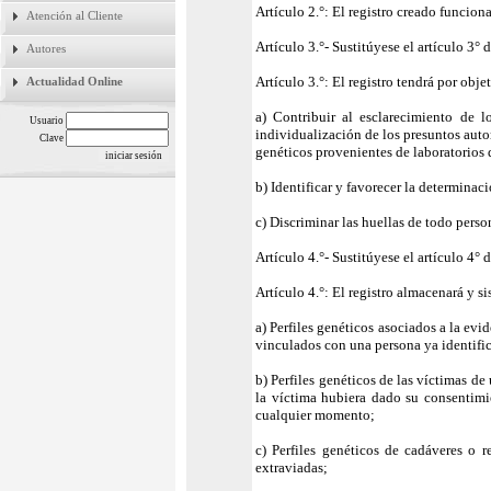
Artículo 2.°: El registro creado funciona
Atención al Cliente
Artículo 3.°- Sustitúyese el artículo 3° 
Autores
Artículo 3.°: El registro tendrá por obje
Actualidad Online
a) Contribuir al esclarecimiento de l
Usuario
individualización de los presuntos auto
Clave
genéticos provenientes de laboratorios 
b) Identificar y favorecer la determinac
c) Discriminar las huellas de todo perso
Artículo 4.°- Sustitúyese el artículo 4° 
Artículo 4.°: El registro almacenará y si
a) Perfiles genéticos asociados a la ev
vinculados con una persona ya identif
b) Perfiles genéticos de las víctimas d
la víctima hubiera dado su consentimie
cualquier momento;
c) Perfiles genéticos de cadáveres o 
extraviadas;