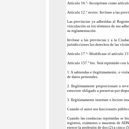
Artículo 16.°- Incorpórase como artículo
Artículo 12.° sexies: Invítase a las pro
Las provincias ya adheridas al Regist
vinculación en los términos de sus adhe
su reglamentación.
Invítase a las provincias y a la Ciud
jurisdicciones los derechos de las vícti
Artículo 17.°- Modifícase el artículo 1
Artículo 157.° bis: Será reprimido con l
1. A sabiendas e ilegítimamente, o viol
de datos personales.
2. Ilegítimamente proporcionare o reve
estuviere obligado a preservar por dispo
3. Ilegítimamente insertare o hiciere in
Cuando el autor sea funcionario público 
Cuando las conductas reprimidas se hici
registros, exámenes o muestras de ADN, 
ejercer la profesión de dos (2) a cinco (5