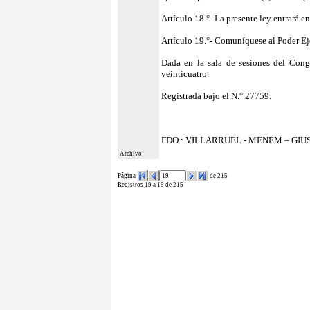
Artículo 18.°- La presente ley entrará e
Artículo 19.°- Comuníquese al Poder Ej
Dada en la sala de sesiones del Cong
veinticuatro.
Registrada bajo el N.° 27759.
FDO.: VILLARRUEL - MENEM – GIUS
Archivo
Página
de 215
Registros 19 a 19 de 215