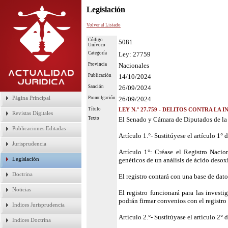
Legislación
Volver al Listado
Código
5081
Unívoco
Categoría
Ley: 27759
Provincia
Nacionales
Publicación
14/10/2024
Sanción
26/09/2024
Página Principal
Promulgación
26/09/2024
Título
LEY N.° 27.759 - DELITOS CONTRA LA INT
Revistas Digitales
Texto
El Senado y Cámara de Diputados de la 
Publicaciones Editadas
Artículo 1.°- Sustitúyese el artículo 1° 
Jurisprudencia
Artículo 1°: Créase el Registro Nacio
Legislación
genéticos de un análisis de ácido desox
Doctrina
El registro contará con una base de datos
Noticias
El registro funcionará para las invest
podrán firmar convenios con el registro 
Indices Jurisprudencia
Artículo 2.°- Sustitúyase el artículo 2° 
Indices Doctrina