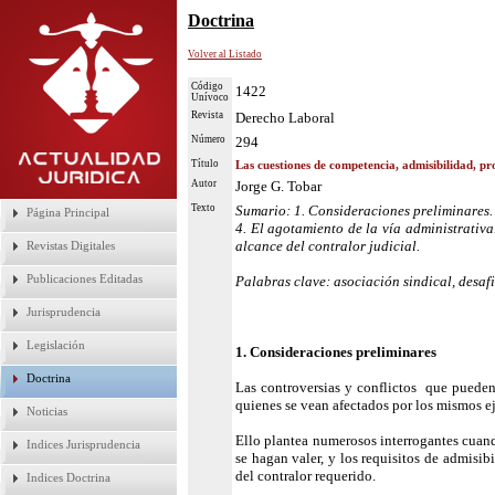
Doctrina
Volver al Listado
Código
1422
Unívoco
Revista
Derecho Laboral
Número
294
Título
Las cuestiones de competencia, admisibilidad, pro
Autor
Jorge G. Tobar
Texto
Sumario: 1. Consideraciones preliminares. 2
Página Principal
4. El agotamiento de la vía administrativa.
alcance del contralor judicial.
Revistas Digitales
Publicaciones Editadas
Palabras clave: asociación sindical, desafil
Jurisprudencia
Legislación
1. Consideraciones preliminares
Doctrina
Las controversias y conflictos que pueden 
quienes se vean afectados por los mismos ej
Noticias
Ello plantea numerosos interrogantes cuand
Indices Jurisprudencia
se hagan valer, y los requisitos de admisib
del contralor requerido.
Indices Doctrina