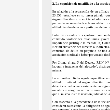
2. La expulsión de un afiliado a la asociac
En relación a la separación de un afiliado 
23.551, establece en su tercer párrafo, qu
órgano directivo solo está facultado para 
pudiendo recomendarla a la asamblea o co
afiliado tendrá derecho a participar de las 
Entre las causales de expulsión contempl
cometido violaciones estatutarias grave
importancia justifique la medida; b) Colab
Recibir subvenciones directas o indirectas
comisión de delito en perjuicio de una as
asociación sindical o haber provocado desó
Por último, el art. 9º del Decreto P.E.N. N
laboral a instancias del afectado”, disting
misma.
La normativa citada regula específicamen
afiliado, limitando al órgano directivo p
deberá encuadrar necesariamente en alguna
asamblea o congreso ordinario sino de carác
que el mismo inste la revisión judicial de 
Con respecto a la procedencia de la revisió
considerar, tales como la obligación de agot
que contempla este derecho y por lo estable