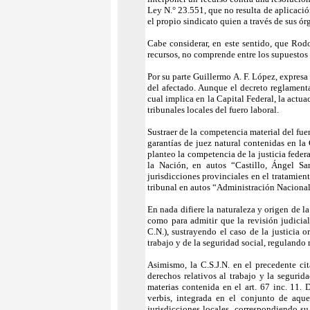
Ley N.° 23.551, que no resulta de aplicaci
el propio sindicato quien a través de sus ó
Cabe considerar, en este sentido, que Rod
recursos, no comprende entre los supuestos 
Por su parte Guillermo A. F. López, expresa
del afectado. Aunque el decreto reglamenta
cual implica en la Capital Federal, la actu
tribunales locales del fuero laboral.
Sustraer de la competencia material del fuer
garantías de juez natural contenidas en la 
planteo la competencia de la justicia feder
la Nación, en autos “Castillo, Ángel Sa
jurisdicciones provinciales en el tratamie
tribunal en autos “Administración Nacional
En nada difiere la naturaleza y origen de l
como para admitir que la revisión judicia
C.N.), sustrayendo el caso de la justicia
trabajo y de la seguridad social, regulando 
Asimismo, la C.S.J.N. en el precedente ci
derechos relativos al trabajo y la segurid
materias contenida en el art. 67 inc. 11. 
verbis, integrada en el conjunto de aque
jurisdicciones locales, correspondiendo su