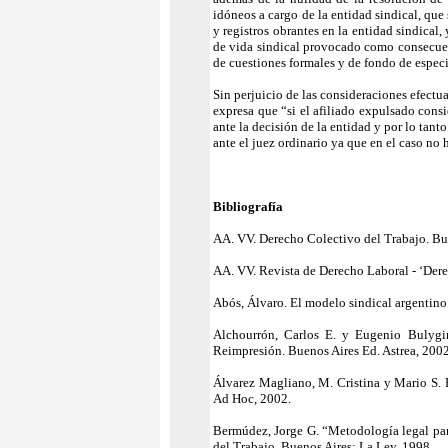
idóneos a cargo de la entidad sindical, que
y registros obrantes en la entidad sindical
de vida sindical provocado como consecuenc
de cuestiones formales y de fondo de espec
Sin perjuicio de las consideraciones efectu
expresa que “si el afiliado expulsado cons
ante la decisión de la entidad y por lo tant
ante el juez ordinario ya que en el caso no
Bibliografía
AA. VV. Derecho Colectivo del Trabajo. Bu
AA. VV. Revista de Derecho Laboral - ‘Dere
Abós, Álvaro. El modelo sindical argentino
Alchourrón, Carlos E. y Eugenio Bulygin.
Reimpresión. Buenos Aires Ed. Astrea, 2002
Álvarez Magliano, M. Cristina y Mario S. F
Ad Hoc, 2002.
Bermúdez, Jorge G. “Metodología legal para
del Trabajo. Buenos Aires: La Ley, 1998.