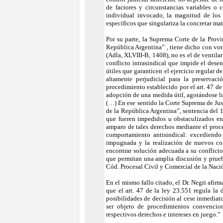
de factores y circunstancias variables o 
individual invocado, la magnitud de los 
específicos que singulariza la concretar mat
Por su parte, la Suprema Corte de la Prov
República Argentina” , tiene dicho con voto
(Adla, XLVIII-B, 1408), no es el de ventilar
conflicto intrasindical que impide el dese
útiles que garanticen el ejercicio regular 
altamente perjudicial para la preservac
procedimiento establecido por el art. 47 de 
adopción de una medida útil, agotándose lue
(…) En ese sentido la Corte Suprema de Ju
de la República Argentina”, sentencia del 1
que fueren impedidos u obstaculizados en e
amparo de tales derechos mediante el proce
comportamiento antisindical: excediendo 
impugnada y la realización de nuevos co
encontrar solución adecuada a su conflicto 
que permitan una amplia discusión y prueba
Cód. Procesal Civil y Comercial de la Naci
En el mismo fallo citado, el Dr. Negri afirm
que el art. 47 de la ley 23.551 regula la
posibilidades de decisión al cese inmediat
ser objeto de procedimientos convencion
respectivos derechos e intereses en juego.”