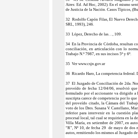
Aires: Ed. Ad Hoc, 2002). En el mismo sent
de Justicia de la Nación. Casos Típicos, (B
32 Rodolfo Capón Filas, El Nuevo Derecho S
SRL, 1993), 246.
33 López, Derecho de las…, 109.
34 En la Provincia de Córdoba, resultan co
conciliación, en articulación con lo norm
Trabajo N.º 7987, en sus incisos 5º y 6º.
35 Ver www.csjn.gov.ar
36 Ricardo Haro, La competencia federal. D
37 El Juzgado de Conciliación de 2da. Nom
proveído de fecha 12/04/06, resolvió que
formulado por el accionante va dirigido a l
suscripta carece de competencia por lo que 
del proveído citado, la Cámara del Traba
voto de los Dres. Susana V. Castellano, Mar
inferior para intervenir en la cuestión p
procesal local, tal cual se requiriera en l
Villa María, en setiembre de 2007, en aut
“R”, Nº 10, de fecha 29 de mayo de dos mil
autos, remitiendo los mismos al Juzgado de 