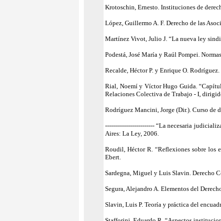
Krotoschin, Ernesto. Instituciones de derec
López, Guillermo A. F. Derecho de las Asoci
Martínez Vivot, Julio J. “La nueva ley sindi
Podestá, José María y Raúl Pompei. Normas 
Recalde, Héctor P. y Enrique O. Rodríguez.
Rial, Noemí y Víctor Hugo Guida. “Capítul
Relaciones Colectiva de Trabajo - I, dirig
Rodríguez Mancini, Jorge (Dir.). Curso de de
------------------------- “La necesaria judi
Aires: La Ley, 2006.
Roudil, Héctor R. “Reflexiones sobre los e
Ebert.
Sardegna, Miguel y Luis Slavin. Derecho C
Segura, Alejandro A. Elementos del Derecho
Slavin, Luis P. Teoría y práctica del encuad
Stafforini, Eduardo R. “Aspectos institucio