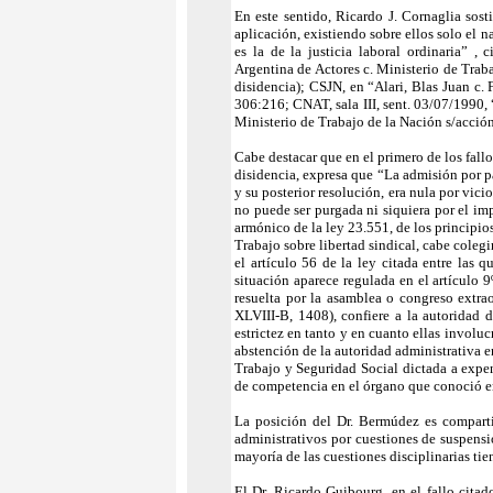
En este sentido, Ricardo J. Cornaglia sos
aplicación, existiendo sobre ellos solo el na
es la de la justicia laboral ordinaria” ,
Argentina de Actores c. Ministerio de Trab
disidencia); CSJN, en “Alari, Blas Juan c.
306:216; CNAT, sala III, sent. 03/07/1990,
Ministerio de Trabajo de la Nación s/acció
Cabe destacar que en el primero de los fall
disidencia, expresa que “La admisión por p
y su posterior resolución, era nula por vic
no puede ser purgada ni siquiera por el im
armónico de la ley 23.551, de los principi
Trabajo sobre libertad sindical, cabe coleg
el artículo 56 de la ley citada entre las q
situación aparece regulada en el artículo 9
resuelta por la asamblea o congreso extrao
XLVIII-B, 1408), confiere a la autoridad 
estrictez en tanto y en cuanto ellas involu
abstención de la autoridad administrativa e
Trabajo y Seguridad Social dictada a expen
de competencia en el órgano que conoció en l
La posición del Dr. Bermúdez es comparti
administrativos por cuestiones de suspensió
mayoría de las cuestiones disciplinarias tie
El Dr. Ricardo Guibourg, en el fallo citad