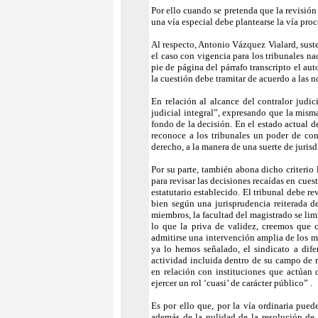
Por ello cuando se pretenda que la revisión
una vía especial debe plantearse la vía pro
Al respecto, Antonio Vázquez Vialard, sust
el caso con vigencia para los tribunales nac
pie de página del párrafo transcripto el au
la cuestión debe tramitar de acuerdo a las 
En relación al alcance del contralor judi
judicial integral”, expresando que la mism
fondo de la decisión. En el estado actual d
reconoce a los tribunales un poder de con
derecho, a la manera de una suerte de juris
Por su parte, también abona dicho criterio
para revisar las decisiones recaídas en cue
estatutario establecido. El tribunal debe re
bien según una jurisprudencia reiterada d
miembros, la facultad del magistrado se limi
lo que la priva de validez, creemos que 
admitirse una intervención amplia de los m
ya lo hemos señalado, el sindicato a dife
actividad incluida dentro de su campo de re
en relación con instituciones que actúan 
ejercer un rol ‘cuasi’ de carácter público” .
Es por ello que, por la vía ordinaria pued
además de la nulidad de la resolución de e