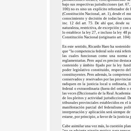
bajo sus respectivas jurisdicciones (art. 67,
100) no es sino un explícito reforzador de 
(Constitución Nacional, art. 1), desde el m
conocimiento y decisión de todas las causas
inc. 12 del art. 75. De ahí que, desde su
naturaleza, restrictiva, de excepción y con 
lo establece la ley 27, e incluso la ley 48 
Constitución Nacional (originario art. 104)
En este sentido, Ricardo Haro ha sostenido
que “la competencia federal solo está refer
las cuales funcionan como una norma cu
reglamentarias. Pero aquí es preciso destac
contenido y ámbito fijado por la ley fund
poder legislativo constituido, respecto de
constituyentes. Pero además, la competenci
conservados y reservados por las provincias
radiquen en la justicia local u ordinaria, 
federal o extraordinaria (fuera del orden o
las veces (Diccionario de la Real Academia 
de los pleitos y actividad jurisdiccional. 
tribunales provinciales establecidos en el 
manifestación parcial del federalismo polí
interpretación y aplicación será siempre de 
estarse, por principio, a favor de la justici
Cabe asimilar una vez más, la cuestión plan
“no se advierte ningún motivo para pensar, 