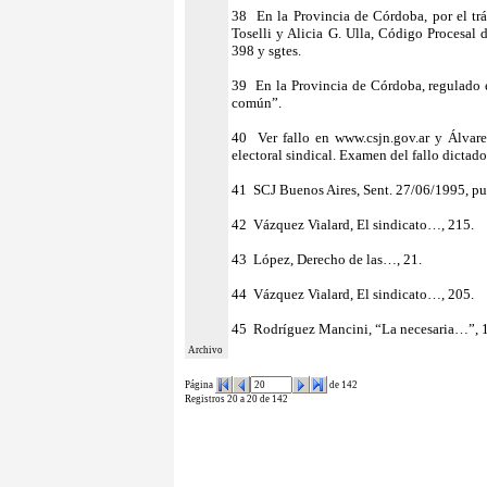
38 En la Provincia de Córdoba, por el trám
Toselli y Alicia G. Ulla, Código Procesal
398 y sgtes.
39 En la Provincia de Córdoba, regulado 
común”.
40 Ver fallo en www.csjn.gov.ar y Álvare
electoral sindical. Examen del fallo dictado
41 SCJ Buenos Aires, Sent. 27/06/1995, p
42 Vázquez Vialard, El sindicato…, 215.
43 López, Derecho de las…, 21.
44 Vázquez Vialard, El sindicato…, 205.
45 Rodríguez Mancini, “La necesaria…”, 
Archivo
Página
de 142
Registros 20 a 20 de 142