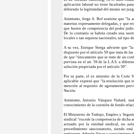
aplicación laboral no tiene facultades para
debiendo la legitimidad del mismo ser juzg
Asimismo, Jorge A. Bof sostiene que “la au
materias expresamente delegadas, y que re
que fueren de competencia del poder judici
De lo contrario se habría creado una suert
locales o tan siquiera nacionales, tal tipo 
A su vez, Enrique Strega advierte que “la
dispuesto por el artículo 59 que trata de la
de que “únicamente que se trate de un confl
prevista en el art. 59 de la L.A.S. a difer
solución propiciada por el artículo 59”.
Por su parte, el ex ministro de la Corte 
aplicable expresó que “la resolución que im
mención al requisito de agotamiento previ
Nación.
Asimismo, Antonio Vázquez Vialard, sust
conocimiento de la cuestión de fondo relac
El Ministerio de Trabajo, Empleo y Segurid
sindical “excede la competencia de dicha aut
actuado por la entidad sindical, no sol
procedimiento sancionatorio, siendo está
pertinente, deberán llevar a conocimiento de