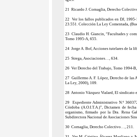
21 Ricardo J. Cornaglia, Derecho Colectivo
22 Ver los fallos publicados en DJ, 1995-
23.551. Colección La Ley Comentada, (Buen
23 Claudio H. Giancin, “Facultades y compe
Tomo 1995-A, 655.
24 Jorge A. Bof, Acciones tutelares de la l
25 Strega, Asociaciones…, 634.
26 Ver Derecho del Trabajo, Tomo 1994-B,
27 Guillermo A. F. López, Derecho de las A
La Ley, 2000), 109.
28 Antonio Vázquez Vialard, El sindicato en
29 Expediente Administrativo N.º 360372
Córdoba (A.O.I.T.A.)”, Dictamen de fech
organismo, firmado por la Dra. Rena Gab
Subdirectora Nacional de Asociaciones Sind
30 Cornaglia, Derecho Colectivo…, 211.
31 Ver M. Cristina Álvarez Magliano y Ma