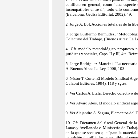
conflicto en general, como “una especie 
incompatibles entre sí”, todo ello confor
(Barcelona: Gedisa Editorial, 2002), 49.
2 Jorge A. Bof, Acciones tutelares de la li
3 Jorge Guillermo Bermúdez, “Metodología l
Colectivo del Trabajo, (Buenos Aires: La L
4 Cfr. modelo metodológico propuesto po
jurídicas y sociales, Caps. II y III, 4ta. Re
5 Jorge Rodríguez Mancini, “La necesaria j
A. Buenos Aires: La Ley, 2006, 103.
6 Néstor T. Corte, El Modelo Sindical Argen
Culzoni Editores, 1994). 118 y sgtes.
7 Ver Carlos A. Etala, Derecho colectivo de 
8 Ver Álvaro Abós, El modelo sindical arge
9 Ver Alejandro A. Segura, Elementos del D
10 Cfr. Dictamen del fiscal General de 
Lanas y Avellaneda c. Ministerio de Trabajo
en la que se sostuvo que “para la materiali
expulsión de afiliados es exigible el cump