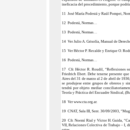
ineficacia del procedimiento, porque podría
11 José María Podestá y Raúl Pompei, Norm
12 Podestá, Normas…
13 Podestá, Normas…
14 Ver Julio A. Grisolía, Manual de Derecho
15 Ver Héctor P. Recalde y Enrique O. Rodr
16 Podestá, Normas…
17 Cfr. Héctor R. Roudil, “Reflexiones so
Friedrich Ebert. Debe tenerse presente qu
Aires del 31 de marzo al 2 de abril de 1936,
se produjese entre grupos de obreros y si
tendrá por objeto mediar conciliatoriamente
Teoría y Práctica del Encuadre Sindical, (Bu
18 Ver www.cta.org.ar.
19 CNAT, Sala III, Sent. 30/09/2003, “Mug
20 Cfr. Noemí Rial y Víctor H. Guida, “Ca
VII, Relaciones Colectiva de Trabajo – I, 
sgtes.