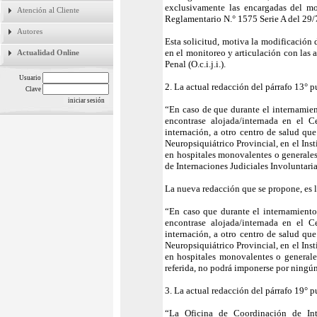
exclusivamente las encargadas del mo
Atención al Cliente
Reglamentario N.° 1575 Serie A del 29/
Autores
Esta solicitud, motiva la modificación 
en el monitoreo y articulación con las 
Actualidad Online
Penal (O.c.i.j.i.).
Usuario
2. La actual redacción del párrafo 13° p
Clave
“En caso de que durante el internamient
encontrase alojada/internada en el Ce
internación, a otro centro de salud que
Neuropsiquiátrico Provincial, en el Ins
en hospitales monovalentes o generales
de Internaciones Judiciales Involuntari
La nueva redacción que se propone, es l
“En caso que durante el internamiento 
encontrase alojada/internada en el Ce
internación, a otro centro de salud que
Neuropsiquiátrico Provincial, en el Ins
en hospitales monovalentes o generale
referida, no podrá imponerse por ningún
3. La actual redacción del párrafo 19° p
“La Oficina de Coordinación de Inte