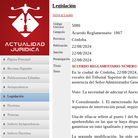
Legislación
Volver al Listado
Código
5086
Unívoco
Categoría
Acuerdo Reglamentario: 1867
Provincia
Córdoba
Publicación
22/08/2024
Sanción
22/08/2024
Página Principal
Promulgación
22/08/2024
Título
ACUERDO REGLAMENTARIO NÚMERO 18
Revistas Digitales
Texto
En la ciudad de Córdoba, 22/08/2024, c
vocales del Tribunal Superior de Justic
Publicaciones Editadas
asistencia del Señor Administrador Gene
Jurisprudencia
Visto: La necesidad de adecuar el Anex
Legislación
Y Considerando: 1. El mencionado Anexo
Doctrina
supuestos de intervención penal, requie
Noticias
Una de ellas se refiere al punto 1 del An
aprehendidas en las que se haya dispue
Indices Jurisprudencia
garantizar un trato igualitario y respe
Indices Doctrina
La segunda modificación, ha sido sol