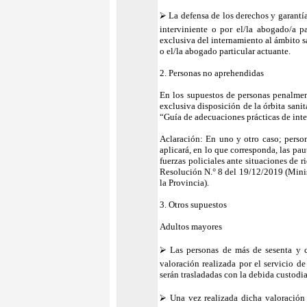
⮚ La defensa de los derechos y garantías
interviniente o por el/la abogado/a p
exclusiva del internamiento al ámbito sa
o el/la abogado particular actuante.
2. Personas no aprehendidas
En los supuestos de personas penalment
exclusiva disposición de la órbita sani
“Guía de adecuaciones prácticas de inte
Aclaración: En uno y otro caso; person
aplicará, en lo que corresponda, las pa
fuerzas policiales ante situaciones de
Resolución N.° 8 del 19/12/2019 (Minis
la Provincia).
3. Otros supuestos
Adultos mayores
⮚ Las personas de más de sesenta y c
valoración realizada por el servicio d
serán trasladadas con la debida custodia
⮚ Una vez realizada dicha valoración 