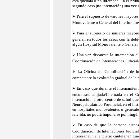
esta quedará o no internada. En el prime
segundo caso (no internación) una vez 
⮚ Para el supuesto de varones mayores d
Monovalente o General del interior provi
⮚ Para el supuesto de mujeres mayores
general, en todos los casos con la deb
algún Hospital Monovalente o General d
⮚ Una vez dispuesta la internación el 
Coordinación de Internaciones Judiciale
⮚ La Oficina de Coordinación de Inte
competente la evolución gradual de la p
⮚ En caso que durante el internamiento 
encontrase alojada/internada en el Ce
internación, a otro centro de salud que
Neuropsiquiátrico Provincial, en el Ins
en hospitales monovalentes o generale
referida, no podrá imponerse por ningún
⮚ En caso de que la persona alcanzar
Coordinación de Internaciones Judiciale
interesar aún el encierro cautelar en fun