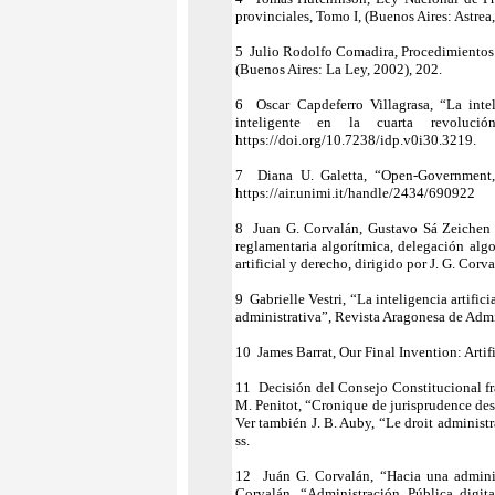
provinciales, Tomo I, (Buenos Aires: Astrea
5 Julio Rodolfo Comadira, Procedimientos 
(Buenos Aires: La Ley, 2002), 202.
6 Oscar Capdeferro Villagrasa, “La intel
inteligente en la cuarta revoluci
https://doi.org/10.7238/idp.v0i30.3219.
7 Diana U. Galetta, “Open-Government, o
https://air.unimi.it/handle/2434/690922
8 Juan G. Corvalán, Gustavo Sá Zeichen y 
reglamentaria algorítmica, delegación alg
artificial y derecho, dirigido por J. G. Cor
9 Gabrielle Vestri, “La inteligencia artific
administrativa”, Revista Aragonesa de Admi
10 James Barrat, Our Final Invention: Arti
11 Decisión del Consejo Constitucional fr
M. Penitot, “Cronique de jurisprudence des
Ver también J. B. Auby, “Le droit administr
ss.
12 Juán G. Corvalán, “Hacia una administ
Corvalán, “Administración Pública digital