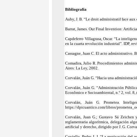
Bibliografía
Auby, J. B. “Le droit administratif face aux
Barrat, James. Our Final Invention: Artifi
Capdeferro Villagrasa, Oscar. “La inteligenc
en la cuarta revolución industrial”. IDP, re
Cassagne, Juan C. El acto administrativo. 
Comadira, Julio R. Procedimientos adminis
Aires: La Ley, 2002.
Corvalán, Juán G. “Hacia una administración
Corvalán, Juán G. “Administración Pública d
Econômico e Socioambiental, n.° 2, vol. 8, 
Corvalán, Juán G. Prometea. Inteligen
https://dpicuantico.com/libros/prometea_o
Corvalán, Juan G.; Gustavo Sá Zeichen y 
reglamentaria algorítmica, delegación alg
artificial y derecho, dirigido por J. G. Co
Coviello, Pedro J. J. “La motivación del a