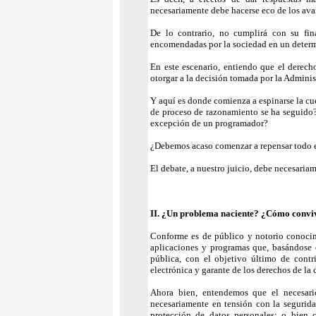
necesariamente debe hacerse eco de los ava
De lo contrario, no cumplirá con su fina
encomendadas por la sociedad en un determ
En este escenario, entiendo que el derech
otorgar a la decisión tomada por la Admini
Y aquí es donde comienza a espinarse la c
de proceso de razonamiento se ha seguid
excepción de un programador?
¿Debemos acaso comenzar a repensar todo el
El debate, a nuestro juicio, debe necesariam
II. ¿Un problema naciente? ¿Cómo conviven
Conforme es de público y notorio conocimi
aplicaciones y programas que, basándose e
pública, con el objetivo último de contri
electrónica y garante de los derechos de la
Ahora bien, entendemos que el necesario
necesariamente en tensión con la segurida
protección de datos personales; o bien 