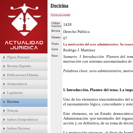
Doctrina
Volver al Listado
Código
1428
Unívoco
Revista
Derecho Público
Número
67
Título
La motivación del acto administrativo. Su trasc
Autor
Rodrigo J. Martínez
Texto
Sumario: I. Introducción. Planteo del te
Página Principal
motivación con sistemas automatizados de in
Revistas Digitales
Palabras clave: acto administrativo, motiva
Publicaciones Editadas
Jurisprudencia
I. Introducción. Planteo del tema. La imp
Legislación
Uno de los elementos trascendentales del ac
Doctrina
el razonamiento lógico, concordante y siste
Noticias
Este elemento, en un Estado democrático
Administración -por intermedio del órgano q
Indices Jurisprudencia
acción y, en definitiva, de su toma de decis
Indices Doctrina
La motivación entonces, al decir de Igartú