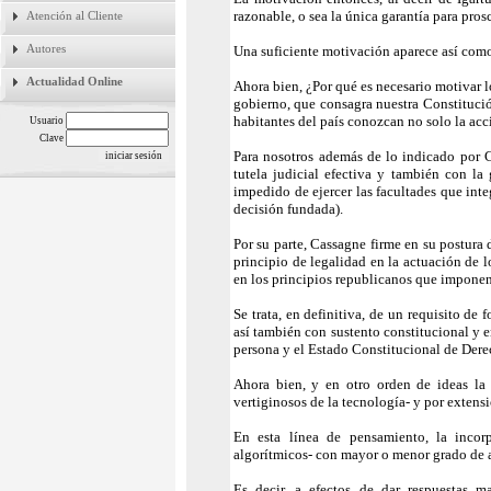
razonable, o sea la única garantía para pros
Atención al Cliente
Autores
Una suficiente motivación aparece así com
Actualidad Online
Ahora bien, ¿Por qué es necesario motivar l
gobierno, que consagra nuestra Constitució
habitantes del país conozcan no solo la ac
Usuario
Clave
Para nosotros además de lo indicado por C
tutela judicial efectiva y también con la 
impedido de ejercer las facultades que inte
decisión fundada).
Por su parte, Cassagne firme en su postura 
principio de legalidad en la actuación de 
en los principios republicanos que imponen 
Se trata, en definitiva, de un requisito d
así también con sustento constitucional y e
persona y el Estado Constitucional de Dere
Ahora bien, y en otro orden de ideas la
vertiginosos de la tecnología- y por extens
En esta línea de pensamiento, la incorp
algorítmicos- con mayor o menor grado de a
Es decir, a efectos de dar respuestas m