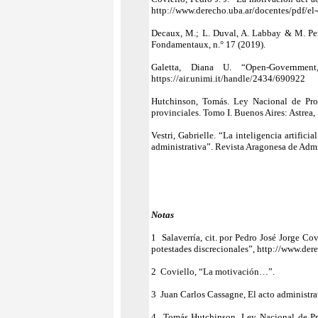
http://www.derecho.uba.ar/docentes/pdf/el-
Decaux, M.; L. Duval, A. Labbay & M. Peni
Fondamentaux, n.° 17 (2019).
Galetta, Diana U. “Open-Government,
https://air.unimi.it/handle/2434/690922
Hutchinson, Tomás. Ley Nacional de Pro
provinciales. Tomo I. Buenos Aires: Astrea,
Vestri, Gabrielle. “La inteligencia artific
administrativa”. Revista Aragonesa de Admi
Notas
1 Salaverría, cit. por Pedro José Jorge Co
potestades discrecionales”, http://www.dere
2 Coviello, “La motivación…”.
3 Juan Carlos Cassagne, El acto administra
4 Tomás Hutchinson, Ley Nacional de Pr