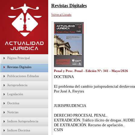
Revistas Digitales
Volver al Listado
Página Principal
Revistas Digitales
Penal y Proc. Penal - Edición Nº: 341 - Mayo/2026
Publicaciones Editadas
DOCTRINA
Jurisprudencia
El problema del cambio jurisprudencial desfavorab
Por José A. Freytes
Legislación
Doctrina
JURISPRUDENCIA
Noticias
DERECHO PROCESAL PENAL.
EXTRADICIÓN. Tráfico ilícito de drogas. AUDIENC
Indices Jurisprudencia
DE EXTRADICIÓN. Recurso de apelación.
CSJN
Indices Doctrina