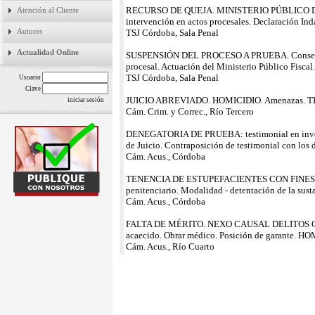
RECURSO DE QUEJA. MINISTERIO PÚBLICO DE 
Atención al Cliente
intervención en actos procesales. Declaración Ind
Autores
TSJ Córdoba, Sala Penal
Actualidad Online
SUSPENSIÓN DEL PROCESO A PRUEBA. Consentimien
procesal. Actuación del Ministerio Público Fiscal.
TSJ Córdoba, Sala Penal
Usuario
Clave
JUICIO ABREVIADO. HOMICIDIO. Amenazas. 
Cám. Crim. y Correc., Río Tercero
DENEGATORIA DE PRUEBA: testimonial en investig
de Juicio. Contraposición de testimonial con los 
Cám. Acus., Córdoba
TENENCIA DE ESTUPEFACIENTES CON FINES DE
penitenciario. Modalidad - detentación de la susta
Cám. Acus., Córdoba
FALTA DE MÉRITO. NEXO CAUSAL DELITOS CULPO
acaecido. Obrar médico. Posición de garante. H
Cám. Acus., Río Cuarto