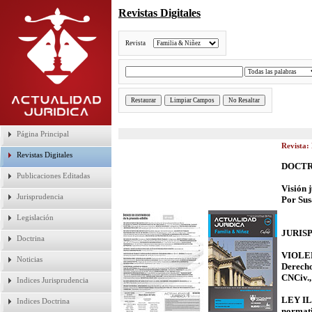
Revistas Digitales
Revista
Página Principal
Revista:
Revistas Digitales
DOCTR
Publicaciones Editadas
Visión 
Jurisprudencia
Por Sus
Legislación
JURIS
Doctrina
VIOLENC
Noticias
Derecho
CNCiv.,
Indices Jurisprudencia
LEY ILE
Indices Doctrina
normat