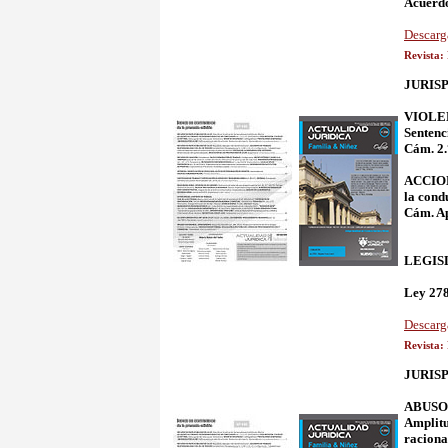
Acuerdo
Descarg
Revista:
JURIS
VIOLENC
Sentenc
Cám. 2.
ACCIONE
la cond
Cám. Ape
LEGIS
Ley 278
Descarg
Revista:
JURIS
ABUSO 
Amplitu
raciona