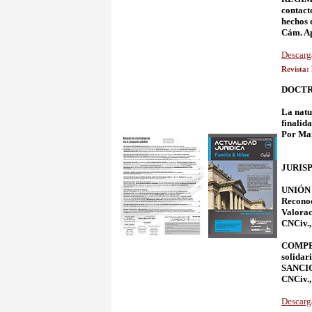
contact
hechos 
Cám. Ap
Descarg
Revista:
DOCTR
La natu
finalida
Por Mar
JURIS
UNIÓN 
Reconoc
Valora
CNCiv.,
COMPENS
solidar
SANCIO
CNCiv.,
Descarg