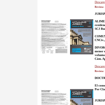
Descarg
Revista:
JURIS
ALIMENT
residen
SCJ Bue
COMUNID
CNCiv.,
DIVORC
menor e
volunta
Cám. Ape
Descarg
Revista:
DOCTR
El cons
Por Cla
JURIS