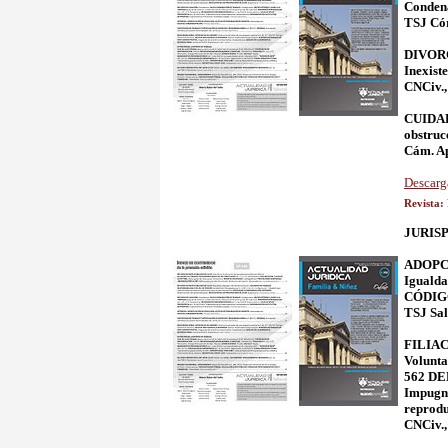
Condena
TSJ Cór
DIVORCI
Inexist
CNCiv.,
CUIDADO
obstruc
Cám. Ap
Descarg
Revista:
JURIS
ADOPCIÓ
Igualda
CÓDIG
TSJ Sal
FILIAC
Volunt
562 DEL
Impugna
reprodu
CNCiv.,