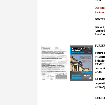
Cám. 2.
Descarg
Revista:
DOCTR
Breves n
A propó
Por Cat
JURIS
TRIPLE 
PLURIP
Princip
FAMILI
conven
CSJN
ALIMEN
requisi
Cám. Ap
LEGIS