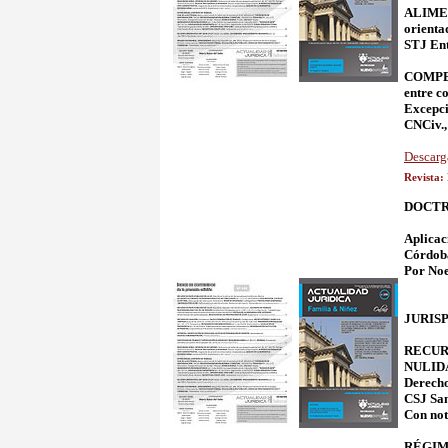
ALIMENT
orienta
STJ Ent
COMPEN
entre c
Excepci
CNCiv.,
Descarg
Revista:
DOCTR
Aplicac
Córdob
Por Noe
JURIS
RECURS
NULIDA
Derecho
CSJ San
Con not
RÉGIME