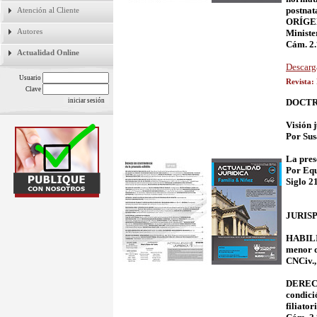
postna
Atención al Cliente
ORÍGENE
Autores
Ministe
Cám. 2.
Actualidad Online
Descarg
Usuario
Revista:
Clave
DOCTR
Visión 
Por Sus
La pres
Por Equ
Siglo 2
JURIS
HABILIT
menor d
CNCiv.,
DERECHO
condici
filiato