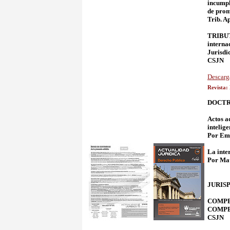
incumpl
de prom
Trib. A
TRIBUT
interna
Jurisd
CSJN
Descarg
Revista:
DOCTR
Actos a
intelige
Por Emi
La inte
Por Ma
JURIS
COMPETE
COMPET
CSJN