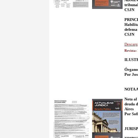
tribuna
CSJN
PRINCIP
Habili
defens
CSJN
Descarg
Revista:
ILUST
Órgano
Por Jos
NOTA 
Nota al
deuda d
Aires
Por Sof
JURIS