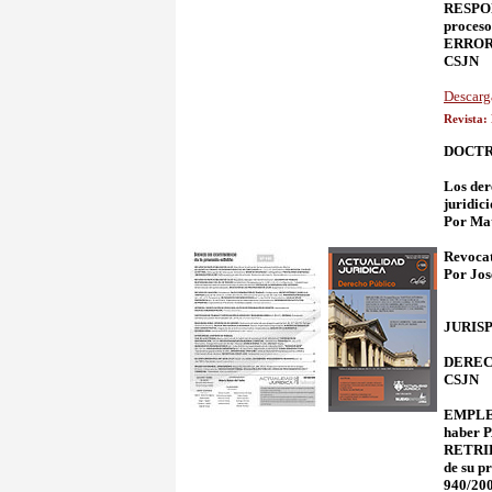
RESPON
proceso
ERROR 
CSJN
Descarg
Revista:
DOCTR
Los der
juridic
Por Ma
Revocat
Por Jos
JURIS
DERECH
CSJN
EMPLEO
haber P
RETRIBU
de su p
940/200