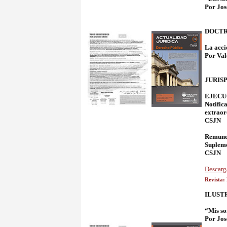
Por Jos
DOCTR
La acci
Por Val
JURIS
EJECUCI
Notific
extraor
CSJN
Remune
Suplem
CSJN
Descarg
Revista:
ILUST
“Mis so
Por Jos