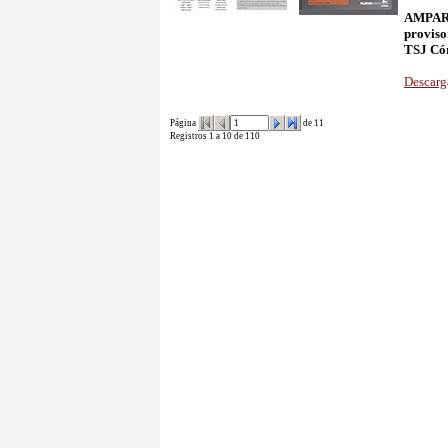
AMPAR
proviso
TSJ Cór
Descarg
Página
de 11
Registros 1 a 10 de 110