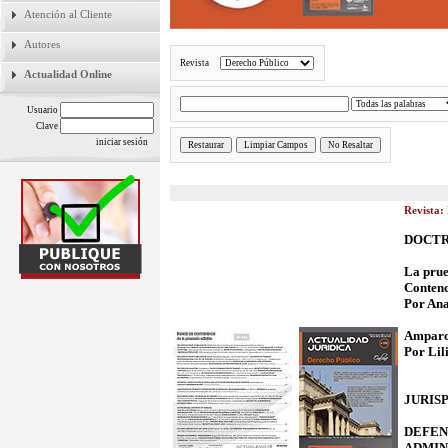
Atención al Cliente
Autores
Revista
Actualidad Online
Usuario
Clave
Revista: 
DOCTR
La prue
Contenc
Por Ana
Amparo 
Por Lil
JURIS
DEFENS
ADMINIS