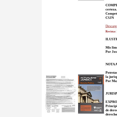
COMPET
certez
Compete
CSJN
Descarg
Revista:
ILUST
Mis lim
Por Jos
NOTA 
Potestad
la juri
Por Ma
JURIS
EXPROPI
Princip
de dere
derecho