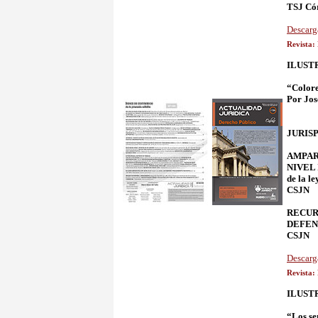
TSJ Cór
Descarg
Revista:
ILUST
“Colore
Por Jos
JURIS
AMPARO
NIVEL 
de la le
CSJN
RECURS
DEFENS
CSJN
Descarg
Revista:
ILUST
“Los se