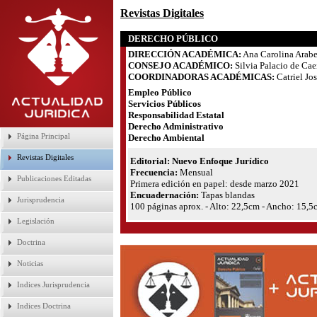
Revistas Digitales
DERECHO PÚBLICO
DIRECCIÓN ACADÉMICA:
Ana Carolina Arabe
CONSEJO ACADÉMICO:
Silvia Palacio de Caei
COORDINADORAS ACADÉMICAS:
Catriel Jo
Empleo Público
Servicios Públicos
Responsabilidad Estatal
Derecho Administrativo
Página Principal
Derecho Ambiental
Revistas Digitales
Editorial: Nuevo Enfoque Jurídico
Frecuencia:
Mensual
Publicaciones Editadas
Primera edición en papel: desde marzo 2021
Encuadernación:
Tapas blandas
Jurisprudencia
100 páginas aprox. - Alto: 22,5cm - Ancho: 15,5
Legislación
Doctrina
Noticias
Indices Jurisprudencia
Indices Doctrina