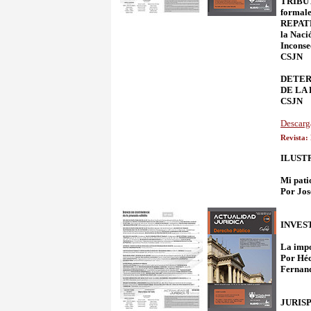
TRIBUTO
formale
REPATR
la Naci
Inconsec
CSJN
DETERM
DE LA L
CSJN
Descarg
Revista:
ILUST
Mi pati
Por Jos
INVES
La impo
Por Héc
Fernan
JURIS