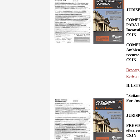
JURIS
COMPET
PARA 
Incons
CSJN
COMPET
Ambien
recurso
CSJN
Descarg
Revista:
ILUST
“Soñan
Por Jos
JURIS
PREVISI
efectivo
CSJN