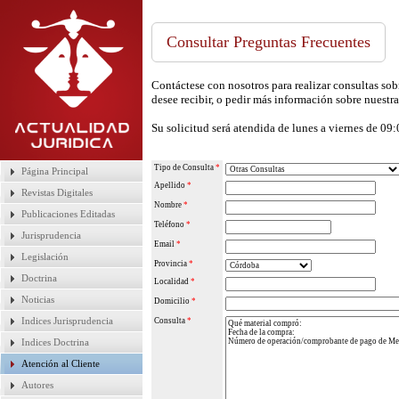
Consultar Preguntas Frecuentes
Contáctese con nosotros para realizar consultas sobr
desee recibir, o pedir más información sobre nuestra
Su solicitud será atendida de lunes a viernes de 09
Tipo de Consulta
*
Página Principal
Apellido
*
Revistas Digitales
Nombre
*
Publicaciones Editadas
Teléfono
*
Jurisprudencia
Email
*
Legislación
Provincia
*
Doctrina
Localidad
*
Noticias
Domicilio
*
Indices Jurisprudencia
Consulta
*
Indices Doctrina
Atención al Cliente
Autores