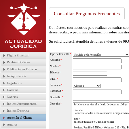
Consultar Preguntas Frecuentes
Contáctese con nosotros para realizar consultas sobr
desee recibir, o pedir más información sobre nuestra
Su solicitud será atendida de lunes a viernes de 09
Tipo de Consulta
*
Página Principal
Apellido
*
Revistas Digitales
Nombre
*
Publicaciones Editadas
Teléfono
*
Jurisprudencia
Email
*
Legislación
Provincia
*
Doctrina
Localidad
*
Noticias
Domicilio
*
Indices Jurisprudencia
Consulta
*
Indices Doctrina
Atención al Cliente
Autores